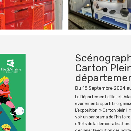
Scénographi
Carton Plei
départementa
Du 18 Septembre 2024 au
Le Département d’Ille-et-Vilai
événements sportifs organisé
L’exposition » Carton plein !
voir un panorama de l’histoire 
effets de la démocratisatio
d’éclairer l’évolution des pol