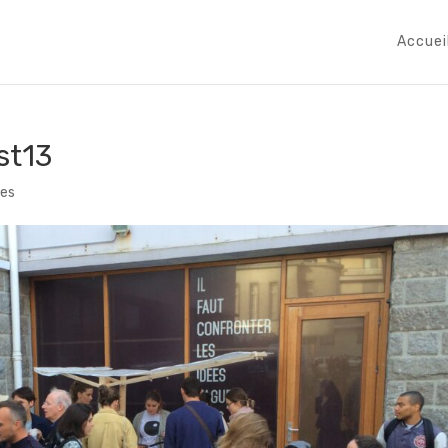
Accuei
st13
es