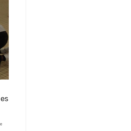
des
re