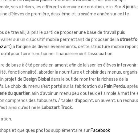
ole, ses ateliers, les différents domaine de création, etc. Sur
3 jours
ine d’élèves de première, deuxième et troisième année sur cette
 de travail, j’ai pris le parti de proposer une base de travail puis
availler sur un dispositif mobile permettant de proposer de la
streetfo
z’art
) à l’origine de divers événements, cette structure mobile répon
 outil pour faire fonctionner financièrement l’association.
ure de base à été pensée en amont afin de laisser les élèves intervenir 
rité, fonctionnalité, aborder la nourriture et choisir des menus, organis
 Un projet de
Design Global
dans le but de montrer la richesse de la
ifs. Le choix du menu s’est porté sur la fabrication du
Pain Perdu
, après
rie du quartier
, afin d’avoir un menu peu couteux et simple à mettre 
tion comprends des tabourets / tables d’appoint, un auvent, un réchau
est ainsi qu’est né le
Labozart Truck.
tation.
shops et quelques photos supplémentaire sur
Facebook