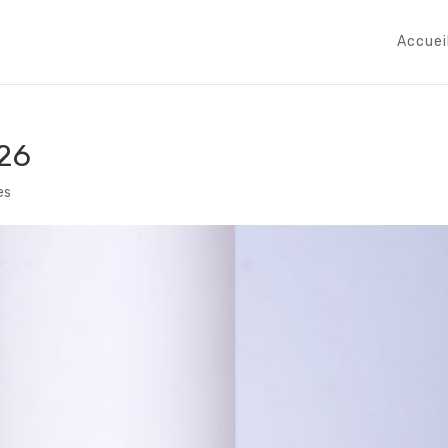
Accuei
-26
es