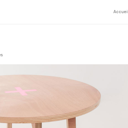
Accuei
es