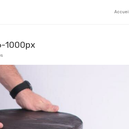
Accuei
6-1000px
es