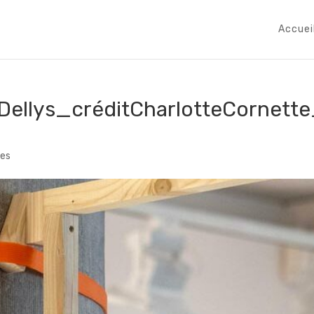
Accuei
llys_créditCharlotteCornett
es