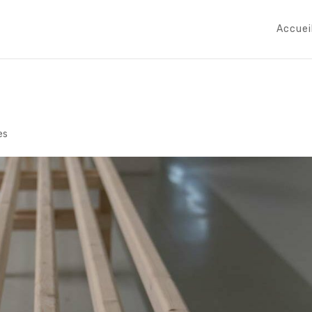
Accuei
es