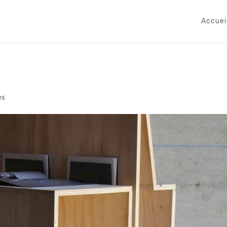
Accuei
es