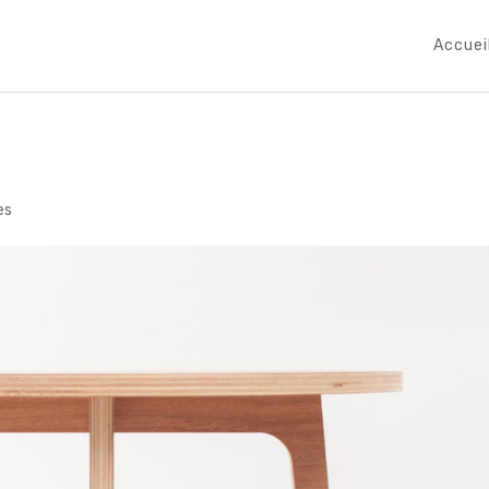
Accuei
es