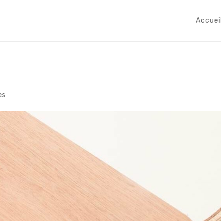
Accuei
es