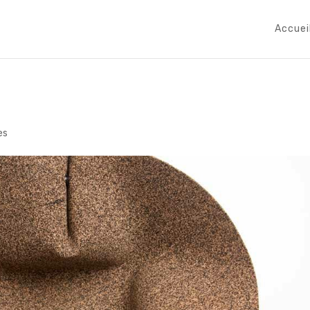
Accuei
es