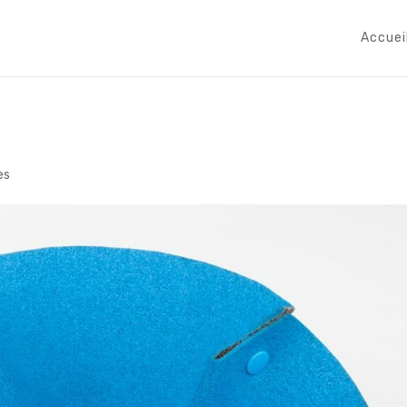
Accuei
es