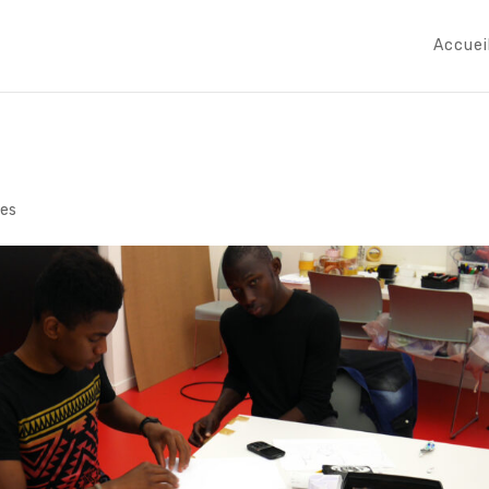
Accuei
es