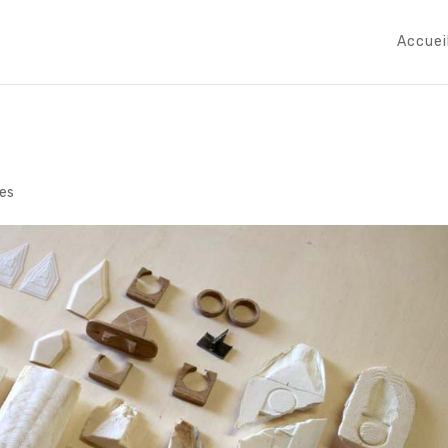
Accuei
es