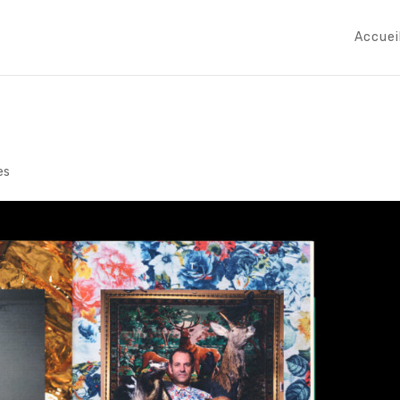
Accuei
es