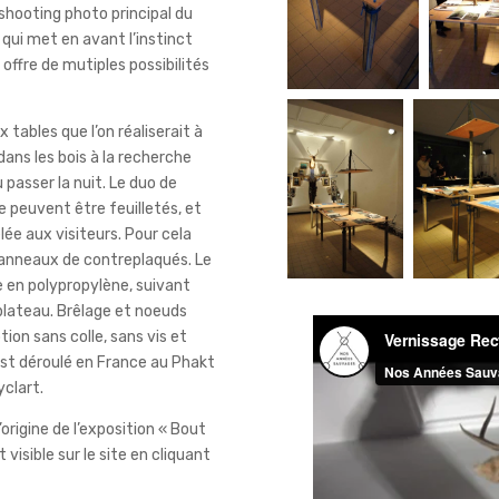
shooting photo principal du
 qui met en avant l’instinct
 offre de mutiples possibilités
 tables que l’on réaliserait à
ans les bois à la recherche
u passer la nuit. Le duo de
e peuvent être feuilletés, et
lée aux visiteurs. Pour cela
anneaux de contreplaqués. Le
e en polypropylène, suivant
plateau. Brêlage et noeuds
ion sans colle, sans vis et
st déroulé en France au Phakt
yclart.
’origine de l’exposition « Bout
visible sur le site en cliquant