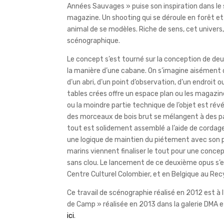
Années Sauvages » puise son inspiration dans le 
magazine. Un shooting qui se déroule en forêt et
animal de se modèles. Riche de sens, cet univers,
scénographique.
Le concept s’est tourné sur la conception de deux
la manière d’une cabane. On s’imagine aisément d
d’un abri, d’un point d’observation, d’un endroit o
tables crées offre un espace plan ou les magazin
ou la moindre partie technique de l’objet est révé
des morceaux de bois brut se mélangent à des p
tout est solidement assemblé a l’aide de cordag
une logique de maintien du piétement avec son 
marins viennent finaliser le tout pour une concept
sans clou. Le lancement de ce deuxième opus s’e
Centre Culturel Colombier, et en Belgique au Rec
Ce travail de scénographie réalisé en 2012 est à l
de Camp » réalisée en 2013 dans la galerie DMA et 
ici
.