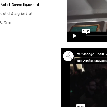
cte I : Domestiquer » ici
e et châtaignier brut
x 0,75 m