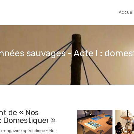
Accuei
nnées sauvages - Acte I : domes
t de « Nos
: Domestiquer »
u magazine apériodique « Nos