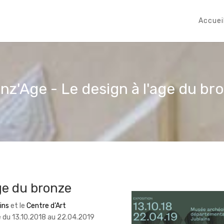
Accuei
nz'Age - Le design à l'age du br
age du bronze
ins
et le
Centre d’Art
 du 13.10.2018 au 22.04.2019