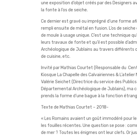
une exposition d’objet créés par des Designers a
la fonte à l’os de seiche.
Ce dernier est gravé ou imprégné d’une forme afi
rempli ensuite de métal en fusion. L’os de seiche é
de moule à usage unique. C’est une technique qu’
leurs travaux de fonte et qu’il est possible d’ad
Archéologique de Jublains au travers différents ob
de cuisine, etc.
Invité par Mathias Courtet (Responsable du Cen
Kiosque La Chapelle des Calvairiennes & L’atelie
Valérie Seichet (Directrice du service des Public
Départemental Archéologique de Jublains), ma co
prends la forme d’une bague à la fonction étrange,
Texte de Mathias Courtet – 2018-
« Les Romains avaient un goût immodéré pour le
les fouilles récentes. Une question se pose : comm
de mer ? Toutes les énigmes ont leur clefs. Or ju